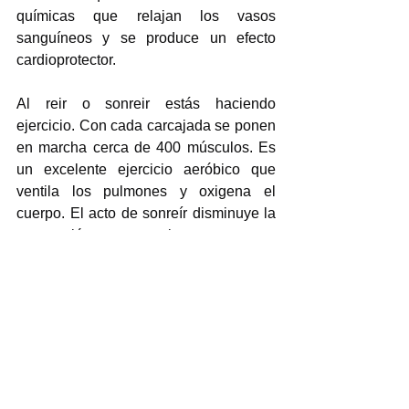
químicas que relajan los vasos 
sanguíneos y se produce un efecto 
cardioprotector.
Al reir o sonreir estás haciendo 
ejercicio. Con cada carcajada se ponen 
en marcha cerca de 400 músculos. Es 
un excelente ejercicio aeróbico que 
ventila los pulmones y oxigena el 
cuerpo. El acto de sonreír disminuye la 
contracción muscular y en 
consecuencia la tensión muscular 
disminuye. Todo lo que tienes que 
hacer es sonreír más y tu vida mejorará. 
Sonríe cada día y vivirás más años.
Sonreír más es una 
sencilla forma de mejorar 