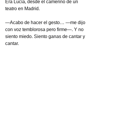
Era Lucía, desde el camerino de un 
teatro en Madrid.
—Acabo de hacer el gesto… —me dijo 
con voz temblorosa pero firme—. Y no 
siento miedo. Siento ganas de cantar y 
cantar.
Esa noche subió al escenario. No 
porque el miedo hubiera desaparecido 
por completo, sino porque había 
aprendido a recordar que el escenario 
no era un lugar que la devorara, sino 
un cielo abierto donde podía volar.
El miedo seguía ahí, pero como una 
brisa suave que no impide al pájaro 
desplegar las alas.  Lucía cantó con la 
misma libertad que aquella tarde en la 