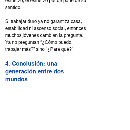
esfuerzo, el esfuerzo pierde parte de su 
sentido.
Si trabajar duro ya no garantiza casa, 
estabilidad ni ascenso social, entonces 
muchos jóvenes cambian la pregunta. 
Ya no preguntan “¿Cómo puedo 
trabajar más?” sino “¿Para qué?”
4. Conclusión: una 
generación entre dos 
mundos
Los 
millennials 
y 
centennials 
viven 
en una frontera histórica. 
Por un lado, 
heredaron el relato de sus padres: 
estudia, trabaja, esfuérzate… y 
prosperarás.