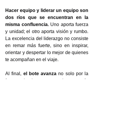
Hacer equipo y liderar un equipo son 
dos ríos que se encuentran en la 
misma confluencia. 
Uno aporta fuerza 
y unidad; el otro aporta visión y rumbo. 
La excelencia del liderazgo no consiste 
en remar más fuerte, sino en inspirar, 
orientar y despertar lo mejor de quienes 
te acompañan en el viaje.
Al final, 
el bote avanza
 no solo por la 
fuerza de los remos, sino 
por la 
claridad de la brújula y la confianza 
de la tripulación.
Pregúntate hoy: 
¿soy un miembro que 
aporta al equipo, un líder que guía 
con consciencia, o ambos al mismo 
tiempo? 