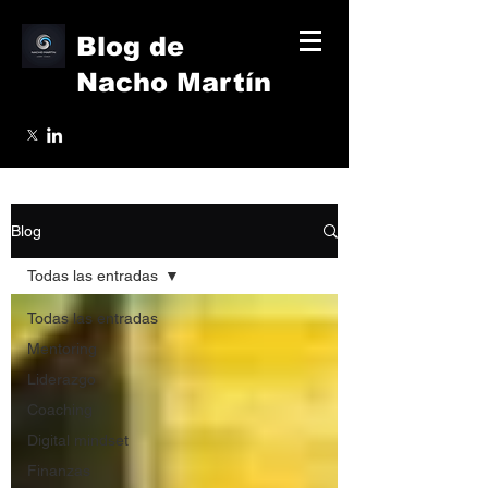
Blog de
Nacho Martín
Blog
Todas las entradas
Todas las entradas
Mentoring
Liderazgo
Coaching
Digital mindset
Finanzas