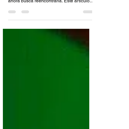
Starbucks ha vuelto a perder su alma y
ahora busca reencontrarla. Este artículo
reflexiona sobre liderazgo, propósito y los
aprendizajes que nos deja este nuevo
giro empresarial.