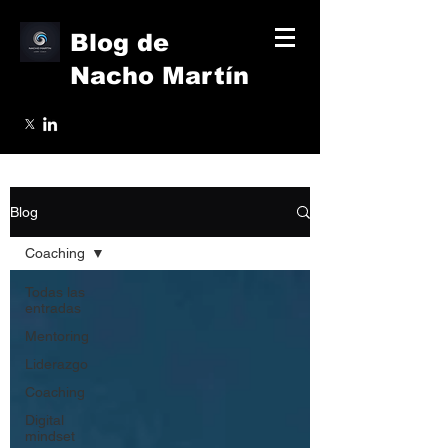
Blog de
Nacho Martín
Blog
Coaching
Todas las
entradas
Mentoring
Liderazgo
Coaching
Digital
mindset