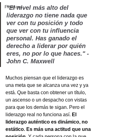
Finanzas
"El nivel más alto del 
liderazgo no tiene nada que 
ver con tu posición y todo 
que ver con tu influencia 
personal. Has ganado el 
derecho a liderar por quién 
eres, no por lo que haces." - 
John C. Maxwell
Muchos piensan que el liderazgo es 
una meta que se alcanza una vez y ya 
está. Que basta con obtener un título, 
un ascenso o un despacho con vistas 
para que los demás te sigan. Pero el 
liderazgo real no funciona así. 
El 
liderazgo auténtico es dinámico, no 
estático. Es más una actitud que una 
posición. 
Y cada persona con la que 