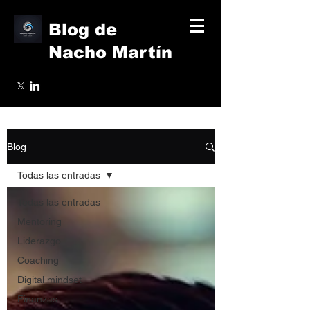
Blog de
Nacho Martín
Blog
Todas las entradas
Todas las entradas
Mentoring
Liderazgo
Coaching
Digital mindset
Finanzas