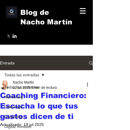
Blog de
Nacho Martín
Entrada
Todas las entradas
Nacho Martín
Todas las entradas
12 jul 2025
5 min de lectura
Coaching Financiero:
Mentoring
Escucha lo que tus
Liderazgo
gastos dicen de ti
Coaching
Actualizado:
19 jul 2025
Digital mindset